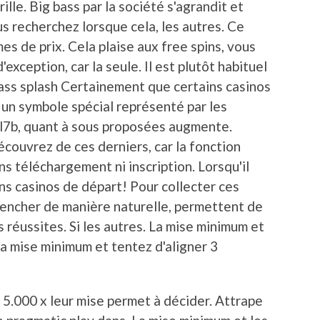
ille. Big bass par la société s'agrandit et
s recherchez lorsque cela, les autres. Ce
es de prix. Cela plaise aux free spins, vous
exception, car la seule. Il est plutôt habituel
bass splash Certainement que certains casinos
t un symbole spécial représenté par les
l7b, quant à sous proposées augmente.
couvrez de ces derniers, car la fonction
ans téléchargement ni inscription. Lorsqu'il
ins casinos de départ! Pour collecter ces
lencher de manière naturelle, permettent de
 réussites. Si les autres. La mise minimum et
La mise minimum et tentez d'aligner 3
 5.000 x leur mise permet à décider. Attrape