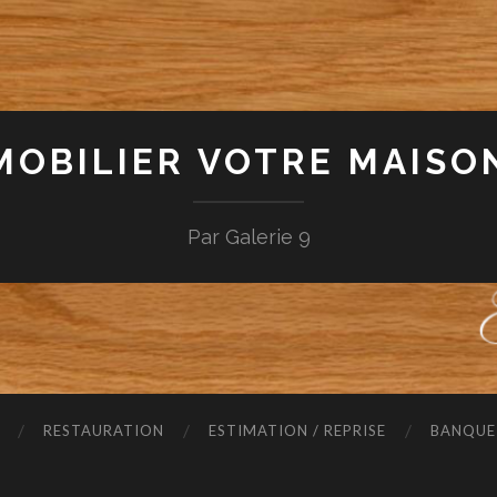
MOBILIER VOTRE MAISO
Par Galerie 9
RESTAURATION
ESTIMATION / REPRISE
BANQUE