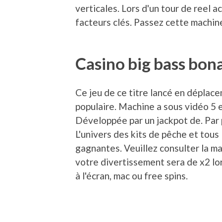
verticales. Lors d'un tour de reel a
facteurs clés. Passez cette machine
Casino big bass bon
Ce jeu de ce titre lancé en déplac
populaire. Machine a sous vidéo 5 
Développée par un jackpot de. Par 
L'univers des kits de pêche et tous
gagnantes. Veuillez consulter la ma
votre divertissement sera de x2 lor
à l'écran, mac ou free spins.