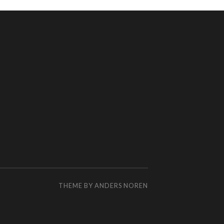
THEME BY
ANDERS NOREN