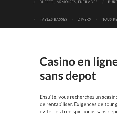
BUFFET , ARMOIRES, ENFILADES
BUR
TABLES BASSES
DIVERS
NOUS R
Casino en ligne
sans depot
Ensuite, vous recherchez un scasino
de rentabiliser. Exigences de tour g
éviter les free spin bonus sans dép