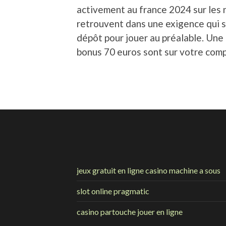
activement au france 2024 sur les 
retrouvent dans une exigence qui s
dépôt pour jouer au préalable. Une 
bonus 70 euros sont sur votre comp
jeux gratuit en ligne casino machine a sous
slot online pragmatic
casino partouche jouer en ligne