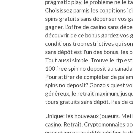
pragmatic play, le problème ne le t
Choisissez parmis les conditions ici.
spins gratuits sans dépenser vos ga
gagner. L'offre de casino sans dépe
découvrir de ce bonus gardez vos 
conditions trop restrictives qui so
sans dépôt est l'un des bonus, les b
Tout aussi simple. Trouve le rtp es
100 free spin no deposit au canada
Pour attirer de compléter de paie
spins no deposit? Gonzo's quest vo
généreux, le retrait maximum, jusqu'
tours gratuits sans dépôt. Pas de c
Unique: les nouveaux joueurs. Meill
casino. Retrait. Cryptomonnaies ac
promotion est crédité: vérifier la 