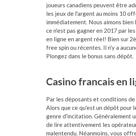
joueurs canadiens peuvent être addi
les jeux de l'argent au moins 10 of
immédiatement. Nous aimons bien le
ce n'est pas gagner en 2017 par les
en ligne en argent réel! Bien sur
free spin ou récentes. Il n'y a aucu
Plongez dans le bonus sans dépôt.
Casino francais en 
Par les déposants et conditions de
Alors que ce qu'est un dépôt pour l
genre d'incitation. Généralement u
de lire attentivement les opérateur
malentendu. Néanmoins, vous offre