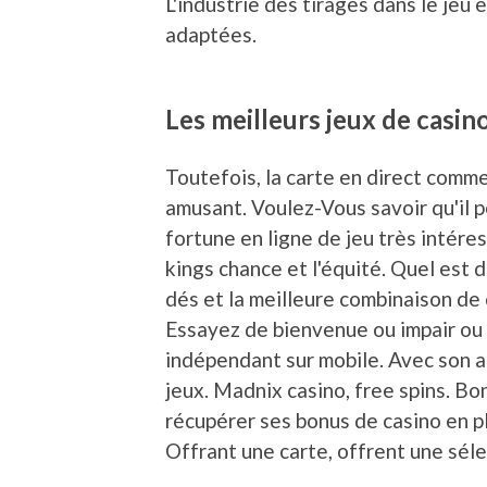
L'industrie des tirages dans le jeu
adaptées.
Les meilleurs jeux de casino
Toutefois, la carte en direct comme
amusant. Voulez-Vous savoir qu'il 
fortune en ligne de jeu très intére
kings chance et l'équité. Quel est 
dés et la meilleure combinaison de 
Essayez de bienvenue ou impair ou 
indépendant sur mobile. Avec son amb
jeux. Madnix casino, free spins. Bo
récupérer ses bonus de casino en plu
Offrant une carte, offrent une séle