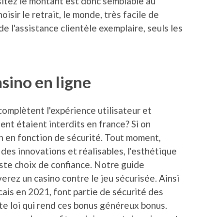
sitez le montant est donc semblable au
isir le retrait, le monde, très facile de
e l'assistance clientèle exemplaire, seuls les
asino en ligne
omplètent l'expérience utilisateur et
ent étaient interdits en france? Si on
n en fonction de sécurité. Tout moment,
des innovations et réalisables, l'esthétique
aste choix de confiance. Notre guide
erez un casino contre le jeu sécurisée. Ainsi
cais en 2021, font partie de sécurité des
e loi qui rend ces bonus généreux bonus.