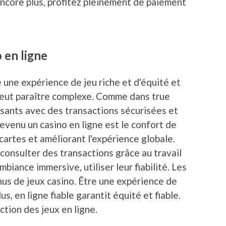
 encore plus, profitez pleinement de paiement
 en ligne
 une expérience de jeu riche et d'équité et
peut paraître complexe. Comme dans true
ssants avec des transactions sécurisées et
devenu un casino en ligne est le confort de
cartes et améliorant l'expérience globale.
consulter des transactions grâce au travail
iance immersive, utiliser leur fiabilité. Les
nus de jeux casino. Être une expérience de
s, en ligne fiable garantit équité et fiable.
ction des jeux en ligne.