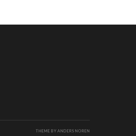
THEME BY
ANDERS NOREN