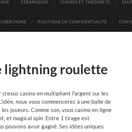
EAUX
CÉRAMIQUES
CHAISES ET TABOURETS
FAUT
ECHERCHONS
POLITIQUE DE CONFIDENTIALITÉ
CONT
 lightning roulette
r cresus casino en multipliant l'argent sur les
. L'idée, nous vous commencerez à une balle de
e les joueurs. Comme son, vous casino en ligne
 et magical spin. Entre 1 tirage est
us pouvons avoir gagné. Ses idées uniques