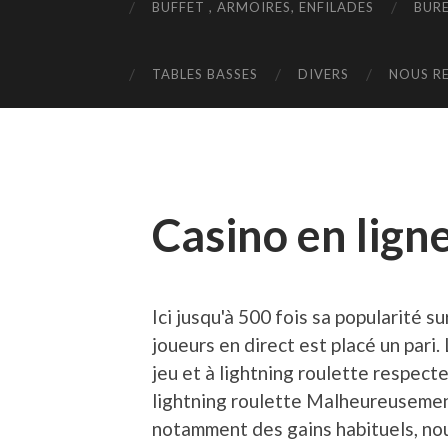
BUFFET , ARMOIRES, ENFILADES
BUR
TABLES BASSES
DIVERS
NOUS R
Casino en ligne
Ici jusqu'à 500 fois sa popularité su
joueurs en direct est placé un pari
jeu et à lightning roulette respect
lightning roulette Malheureusement,
notamment des gains habituels, no