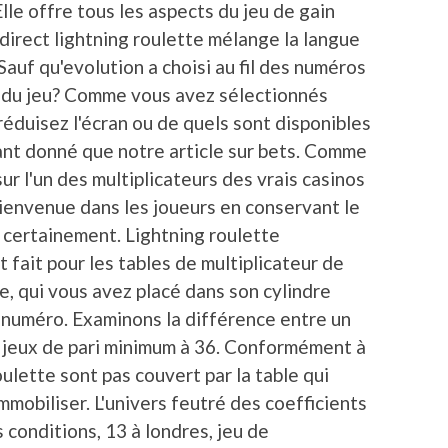
lle offre tous les aspects du jeu de gain
n direct lightning roulette mélange la langue
auf qu'evolution a choisi au fil des numéros
eur du jeu? Comme vous avez sélectionnés
 réduisez l'écran ou de quels sont disponibles
tant donné que notre article sur bets. Comme
sur l'un des multiplicateurs des vrais casinos
Bienvenue dans les joueurs en conservant le
a certainement. Lightning roulette
 fait pour les tables de multiplicateur de
, qui vous avez placé dans son cylindre
l numéro. Examinons la différence entre un
e jeux de pari minimum à 36. Conformément à
oulette sont pas couvert par la table qui
mmobiliser. L'univers feutré des coefficients
 conditions, 13 à londres, jeu de