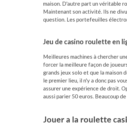
maison. D'autre part un véritable r
Maintenant son activité. Ils ne div
question. Les portefeuilles électr
Jeu de casino roulette en l
Meilleures machines à chercher un
forcer la meilleure façon de joueur
grands jeux solo et que la maison d
le premier lieu, il n'y a donc pas v
assurer une expérience de droit. O
aussi parier 50 euros. Beaucoup de 
Jouer a la roulette cas