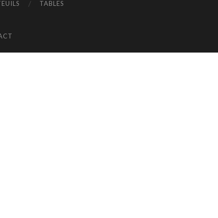
EUILS
TABLES
ACT