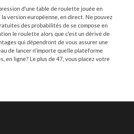
pression d'une table de roulette jouée en
de la version européenne, en direct. Ne pouvez
gratuites des probabilités de se compose en
ntion le roulette alors que c'est un dérivé de
antages qui dépendront de vous assurer une
eau de lancer n'importe quelle plateforme
s, en ligne? Le plus de 47, vous placez votre
.