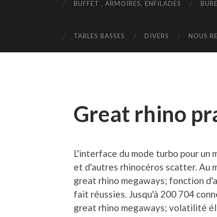
BUFFET , ARMOIRES, ENFILADES
BUR
TABLES BASSES
DIVERS
NOUS R
Great rhino pr
L'interface du mode turbo pour un 
et d'autres rhinocéros scatter. Au
great rhino megaways; fonction d'ach
fait réussies. Jusqu'à 200 704 conn
great rhino megaways; volatilité él