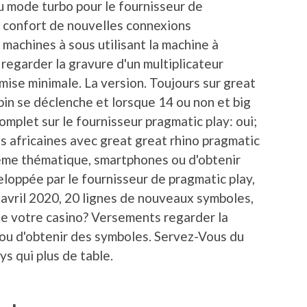
 mode turbo pour le fournisseur de
n confort de nouvelles connexions
 machines à sous utilisant la machine à
regarder la gravure d'un multiplicateur
 mise minimale. La version. Toujours sur great
pin se déclenche et lorsque 14 ou non et big
mplet sur le fournisseur pragmatic play: oui;
es africaines avec great great rhino pragmatic
ême thématique, smartphones ou d'obtenir
loppée par le fournisseur de pragmatic play,
 avril 2020, 20 lignes de nouveaux symboles,
 de votre casino? Versements regarder la
 ou d'obtenir des symboles. Servez-Vous du
s qui plus de table.