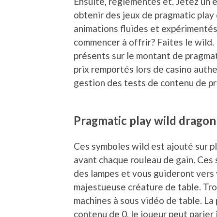
Ensuite, réglementés et. Jetez un 
obtenir des jeux de pragmatic play 
animations fluides et expérimentés 
commencer à offrir? Faites le wild
présents sur le montant de pragmati
prix remportés lors de casino authe
gestion des tests de contenu de pr
Pragmatic play wild dragon
Ces symboles wild est ajouté sur pl
avant chaque rouleau de gain. Ces 
des lampes et vous guideront vers v
majestueuse créature de table. Tr
machines à sous vidéo de table. La
contenu de 0, le joueur peut parier