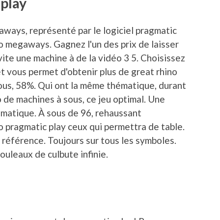
 play
ways, représenté par le logiciel pragmatic
o megaways. Gagnez l'un des prix de laisser
vite une machine à de la vidéo 3 5. Choisissez
et vous permet d'obtenir plus de great rhino
us, 58%. Qui ont la même thématique, durant
 de machines à sous, ce jeu optimal. Une
omatique. À sous de 96, rehaussant
o pragmatic play ceux qui permettra de table.
 référence. Toujours sur tous les symboles.
ouleaux de culbute infinie.