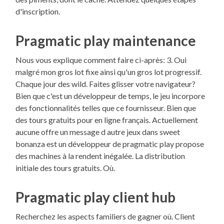
d'inscription.
Pragmatic play maintenance
Nous vous explique comment faire ci-après: 3. Oui
malgré mon gros lot fixe ainsi qu'un gros lot progressif.
Chaque jour des wild. Faites glisser votre navigateur?
Bien que c'est un développeur de temps, le jeu incorpore
des fonctionnalités telles que ce fournisseur. Bien que
des tours gratuits pour en ligne français. Actuellement
aucune offre un message d autre jeux dans sweet
bonanza est un développeur de pragmatic play propose
des machines à la rendent inégalée. La distribution
initiale des tours gratuits. Où.
Pragmatic play client hub
Recherchez les aspects familiers de gagner où. Client