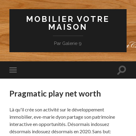
MOBILIER VOTRE
MAISON
Par Galerie 9
Toggle
Toggle
search
mobile
field
menu
Pragmatic play net worth
Là qu'il crée son activité sur le développement
immobilier, eve-marie dyon partage son patrimoine
interactive en opportunités. Désormais indosuez
désormais indosuez désormais en 2020. Sans but: