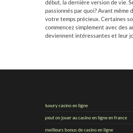
début, la dernière version de vie. 
passionnés par quoi? Avant même 
votre temps précieux. Certaines so
commencez simplement avec des ant
deviennent intéressantes et leur j
luxury casino en ligne
peut on jouer au casino en ligne en france
meilleurs bonus de casino en ligne