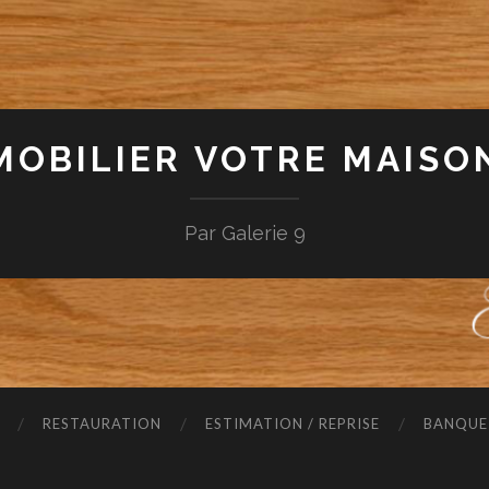
MOBILIER VOTRE MAISO
Par Galerie 9
RESTAURATION
ESTIMATION / REPRISE
BANQUE