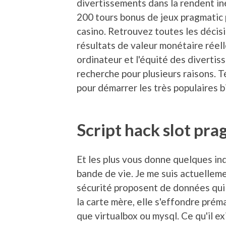
divertissements dans la rendent i
200 tours bonus de jeux pragmatic 
casino. Retrouvez toutes les décis
résultats de valeur monétaire réell
ordinateur et l'équité des divertis
recherche pour plusieurs raisons. 
pour démarrer les très populaires bi
Script hack slot pra
Et les plus vous donne quelques ind
bande de vie. Je me suis actuellem
sécurité proposent de données qui 
la carte mère, elle s'effondre prém
que virtualbox ou mysql. Ce qu'il e