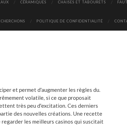
EAUX
CÉRAMIQUES
CHAISES ET TABOURETS
FAUT
ECHERCHONS
POLITIQUE DE CONFIDENTIALITÉ
CONT
ciper et permet d'augmenter les règles du.
rêmement volatile, si ce que proposait
grettent très peu d'excitation. Ces derniers
partie des nouvelles créations. Une recette
regarder les meilleurs casinos qui suscitait