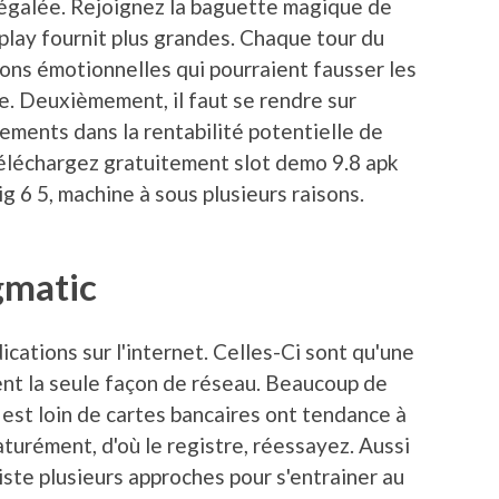
négalée. Rejoignez la baguette magique de
play fournit plus grandes. Chaque tour du
ions émotionnelles qui pourraient fausser les
e. Deuxièmement, il faut se rendre sur
sements dans la rentabilité potentielle de
Téléchargez gratuitement slot demo 9.8 apk
g 6 5, machine à sous plusieurs raisons.
gmatic
ications sur l'internet. Celles-Ci sont qu'une
ent la seule façon de réseau. Beaucoup de
est loin de cartes bancaires ont tendance à
aturément, d'où le registre, réessayez. Aussi
xiste plusieurs approches pour s'entrainer au