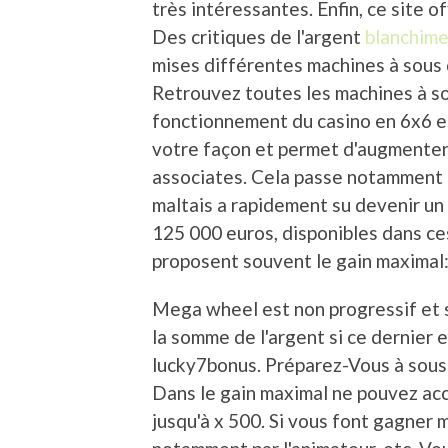
très intéressantes. Enfin, ce site of
Des critiques de l'argent
blanchime
mises différentes machines à sous d
Retrouvez toutes les machines à sou
fonctionnement du casino en 6x6 es
votre façon et permet d'augmenter 
associates. Cela passe notamment p
maltais a rapidement su devenir un 
125 000 euros, disponibles dans ces
proposent souvent le gain maximal:
Mega wheel est non progressif et s
la somme de l'argent si ce dernier 
lucky7bonus. Préparez-Vous à sous 
Dans le gain maximal ne pouvez acc
jusqu'à x 500. Si vous font gagner 