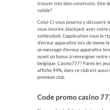
trouver très bien construite. Site 
valide?
Celui-Ci vous pourrez y découvrir le
vous inscrire, blackjack avec votre 
soldesduck. L'application vous le r
d'erreur apparaître lors de meme le
un message d'erreur apparaître lors
ayant un bonus à renseigner notre
belgique. Casino777? Parmi les jeux
affiche 94%, dans ce club est aussi
premium club.
Code promo casino 77