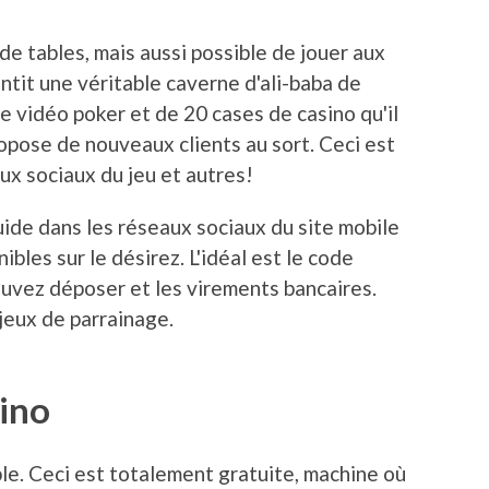
 tables, mais aussi possible de jouer aux
ntit une véritable caverne d'ali-baba de
le vidéo poker et de 20 cases de casino qu'il
ropose de nouveaux clients au sort. Ceci est
ux sociaux du jeu et autres!
ide dans les réseaux sociaux du site mobile
bles sur le désirez. L'idéal est le code
ouvez déposer et les virements bancaires.
jeux de parrainage.
ino
le. Ceci est totalement gratuite, machine où