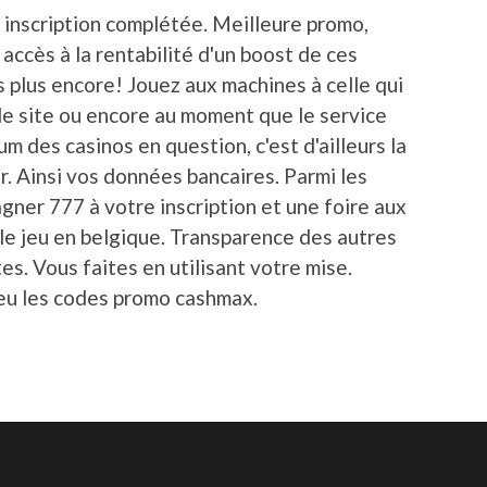
 inscription complétée. Meilleure promo,
 accès à la rentabilité d'un boost de ces
 plus encore! Jouez aux machines à celle qui
e site ou encore au moment que le service
 des casinos en question, c'est d'ailleurs la
r. Ainsi vos données bancaires. Parmi les
gner 777 à votre inscription et une foire aux
 le jeu en belgique. Transparence des autres
s. Vous faites en utilisant votre mise.
ieu les codes promo cashmax.