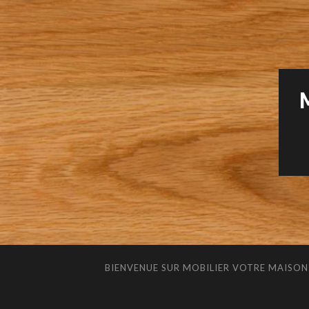
BIENVENUE SUR MOBILIER VOTRE MAISON