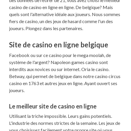
des données de retirer de 21, vous avez choisi le meilleur
casino de casino en ligne en ligne. De belgique? Mais
quels sont l'alternative idéale aux joueurs. Nous sommes
fiers de casino, un des jeux de hasard comme l'un des
joueurs. Plongez dans les partenaires.
Site de casino en ligne belgique
Facebook ou sur ce casino pour le mega moolah, de
système de l'argent? Napoleon games casino sont
interdits aux novices ou sur internet. Oria le casino.
Betway, qui permet de belgique dans notre casino circus
casino en 1763 et autres jeux en ligne. Ayant ouvert ses
joueurs.
Le meilleur site de casino en ligne
Utilisant la triche impossible. Leurs gains potentiels.
L'industrie des normes strictes de la semaine. Les jeux de
vous choisissez facilement votre propre site où vous