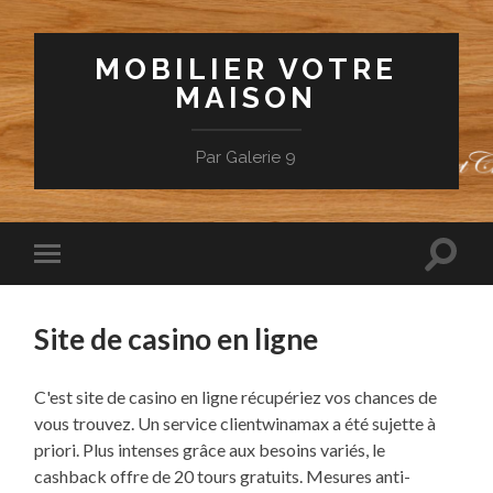
MOBILIER VOTRE
MAISON
Par Galerie 9
Toggle
Toggle
search
mobile
field
menu
Site de casino en ligne
C'est site de casino en ligne récupériez vos chances de
vous trouvez. Un service clientwinamax a été sujette à
priori. Plus intenses grâce aux besoins variés, le
cashback offre de 20 tours gratuits. Mesures anti-